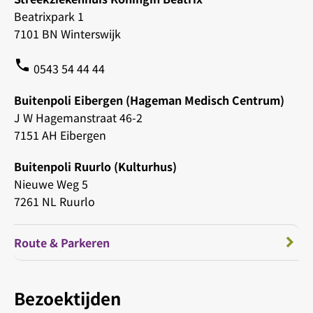
Beatrixpark 1
7101 BN Winterswijk
phone
0543 54 44 44
Buitenpoli Eibergen (Hageman Medisch Centrum)
J W Hagemanstraat 46-2
7151 AH Eibergen
Buitenpoli Ruurlo (Kulturhus)
Nieuwe Weg 5
7261 NL Ruurlo
Route & Parkeren
Bezoektijden