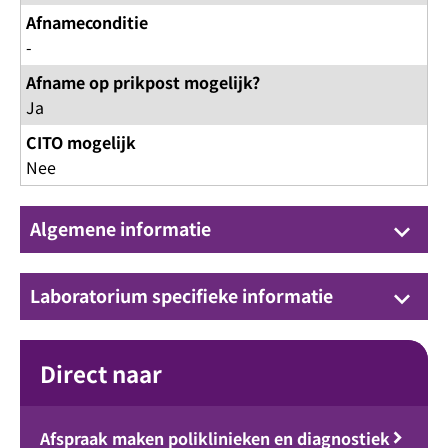
Afnameconditie
-
Afname op prikpost mogelijk?
Ja
CITO mogelijk
Nee
Algemene informatie
keyboard_arrow_down
Laboratorium specifieke informatie
keyboard_arrow_down
Direct naar
Afspraak maken poliklinieken en diagnostiek