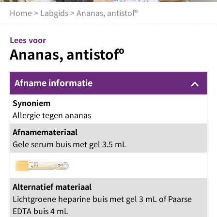
Home
>
Labgids
> Ananas, antistofº
Lees voor
Ananas, antistofº
Afname informatie
keyboard_arrow_up
Synoniem
Allergie tegen ananas
Afnamemateriaal
Gele serum buis met gel 3.5 mL
Alternatief materiaal
Lichtgroene heparine buis met gel 3 mL of Paarse
EDTA buis 4 mL