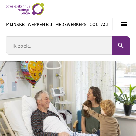
Ga
direct
naar
menu
MIJNSKB
WERKEN BIJ
MEDEWERKERS
CONTACT
inhoud
Zoek
search