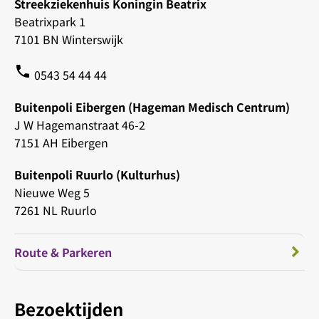
Streekziekenhuis Koningin Beatrix
Beatrixpark 1
7101 BN Winterswijk
phone
0543 54 44 44
Buitenpoli Eibergen (Hageman Medisch Centrum)
J W Hagemanstraat 46-2
7151 AH Eibergen
Buitenpoli Ruurlo (Kulturhus)
Nieuwe Weg 5
7261 NL Ruurlo
Route & Parkeren
Bezoektijden