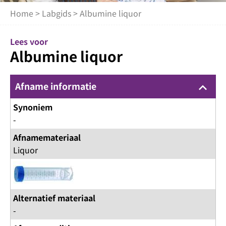
Home
>
Labgids
> Albumine liquor
Lees voor
Albumine liquor
Afname informatie
keyboard_arrow_up
Synoniem
-
Afnamemateriaal
Liquor
Alternatief materiaal
-