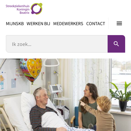
Ga
direct
naar
menu
MIJNSKB
WERKEN BIJ
MEDEWERKERS
CONTACT
inhoud
Zoek
search