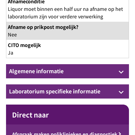
Afnameconditie
Liquor moet binnen een half uur na afname op het
laboratorium zijn voor verdere verwerking
Afname op prikpost mogelijk?
Nee
CITO mogelijk
Ja
Algemene informatie
keyboard_arrow_down
Laboratorium specifieke informatie
keyboard_arrow_down
Direct naar
Afspraak maken poliklinieken en diagnostiek