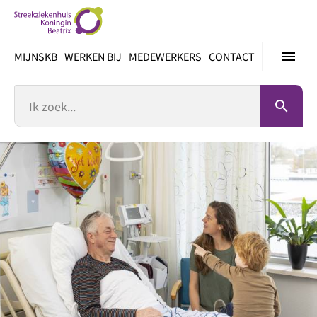
Ga
direct
naar
menu
MIJNSKB
WERKEN BIJ
MEDEWERKERS
CONTACT
inhoud
Zoek
search