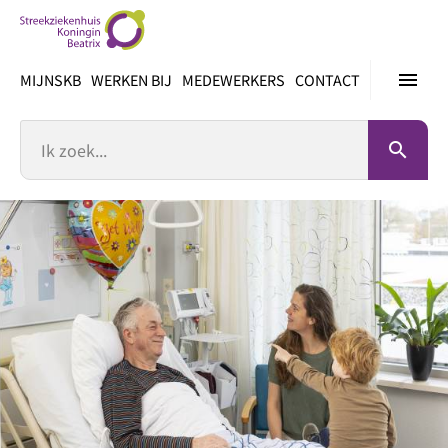
Ga
direct
naar
menu
MIJNSKB
WERKEN BIJ
MEDEWERKERS
CONTACT
inhoud
Zoek
search