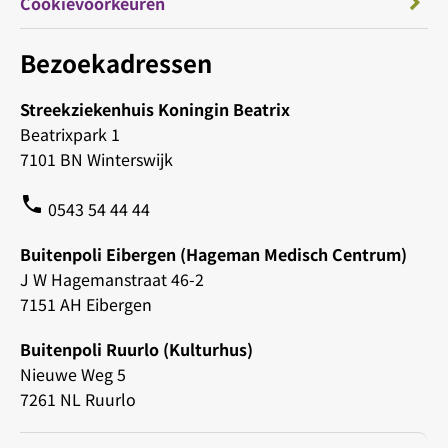
Cookievoorkeuren
Bezoekadressen
Streekziekenhuis Koningin Beatrix
Beatrixpark 1
7101 BN Winterswijk
phone
0543 54 44 44
Buitenpoli Eibergen (Hageman Medisch Centrum)
J W Hagemanstraat 46-2
7151 AH Eibergen
Buitenpoli Ruurlo (Kulturhus)
Nieuwe Weg 5
7261 NL Ruurlo