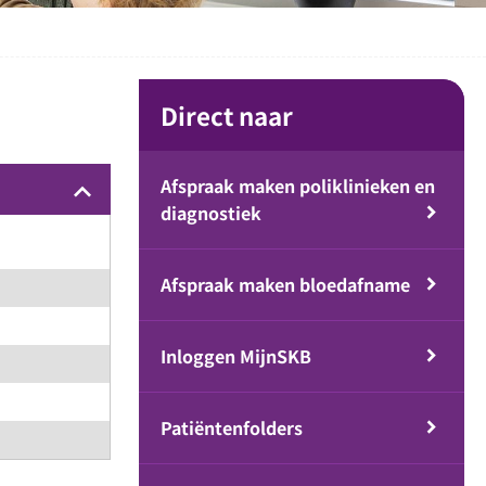
Direct naar
Afspraak maken poliklinieken en
keyboard_arrow_up
diagnostiek
Afspraak maken bloedafname
Inloggen MijnSKB
Patiëntenfolders