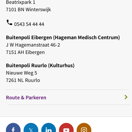
Beatrixpark 1
7101 BN Winterswijk
phone
0543 54 44 44
Buitenpoli Eibergen (Hageman Medisch Centrum)
J W Hagemanstraat 46-2
7151 AH Eibergen
Buitenpoli Ruurlo (Kulturhus)
Nieuwe Weg 5
7261 NL Ruurlo
Route & Parkeren