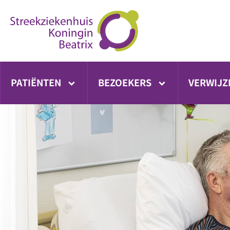
Ga
direct
naar
inhoud
PATIËNTEN
BEZOEKERS
VERWIJZ