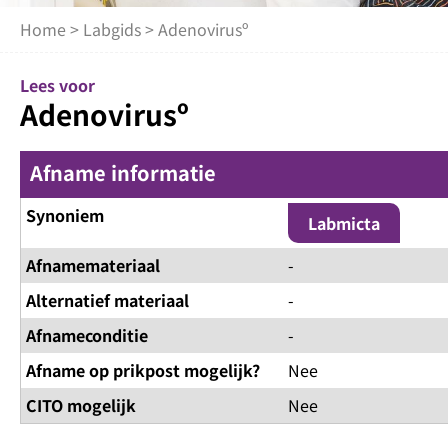
Home
>
Labgids
> Adenovirusº
Lees voor
Adenovirusº
Afname informatie
Synoniem
Labmicta
Afnamemateriaal
-
Alternatief materiaal
-
Afnameconditie
-
Afname op prikpost mogelijk?
Nee
CITO mogelijk
Nee