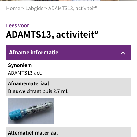
Home
>
Labgids
> ADAMTS13, activiteitº
Lees voor
ADAMTS13, activiteitº
Afname informatie
keyboard_arrow_up
Synoniem
ADAMTS13 act.
Afnamemateriaal
Blauwe citraat buis 2.7 mL
Alternatief materiaal