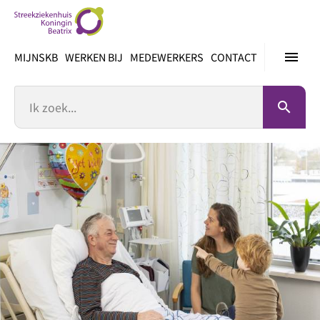
Ga
direct
naar
menu
MIJNSKB
WERKEN BIJ
MEDEWERKERS
CONTACT
inhoud
Zoek
search