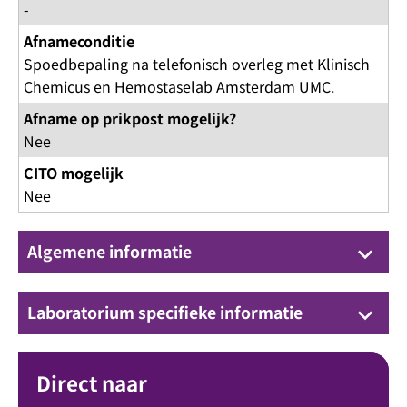
-
Afnameconditie
Spoedbepaling na telefonisch overleg met Klinisch
Chemicus en Hemostaselab Amsterdam UMC.
Afname op prikpost mogelijk?
Nee
CITO mogelijk
Nee
Algemene informatie
keyboard_arrow_down
Laboratorium specifieke informatie
keyboard_arrow_down
Direct naar