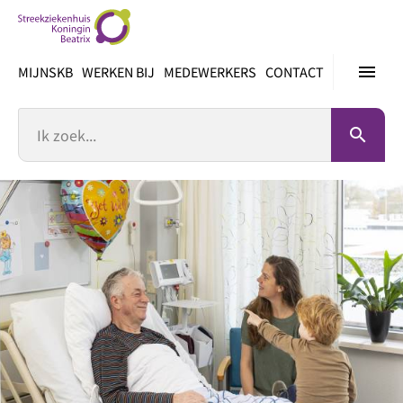
Ga
direct
naar
menu
MIJNSKB
WERKEN BIJ
MEDEWERKERS
CONTACT
inhoud
Zoek
search