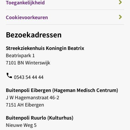
Toegankelijkheid
Cookievoorkeuren
Bezoekadressen
Streekziekenhuis Koningin Beatrix
Beatrixpark 1
7101 BN Winterswijk
phone
0543 54 44 44
Buitenpoli Eibergen (Hageman Medisch Centrum)
J W Hagemanstraat 46-2
7151 AH Eibergen
Buitenpoli Ruurlo (Kulturhus)
Nieuwe Weg 5