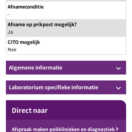
Afnameconditie
-
Afname op prikpost mogelijk?
Ja
CITO mogelijk
Nee
Algemene informatie
keyboard_arrow_down
Laboratorium specifieke informatie
keyboard_arrow_down
Direct naar
Afspraak maken poliklinieken en diagnostiek