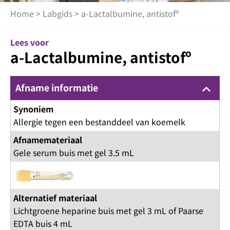
Home
>
Labgids
> a-Lactalbumine, antistofº
Lees voor
a-Lactalbumine, antistofº
Afname informatie
keyboard_arrow_up
Synoniem
Allergie tegen een bestanddeel van koemelk
Afnamemateriaal
Gele serum buis met gel 3.5 mL
Alternatief materiaal
Lichtgroene heparine buis met gel 3 mL of Paarse
EDTA buis 4 mL