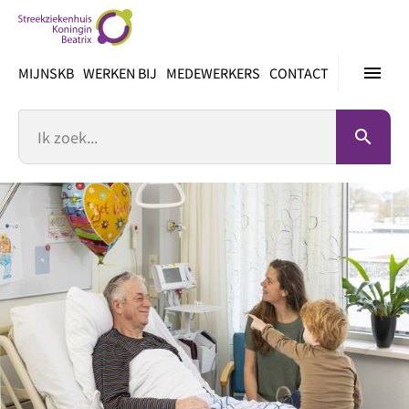
Ga
direct
naar
menu
MIJNSKB
WERKEN BIJ
MEDEWERKERS
CONTACT
inhoud
Zoek
search