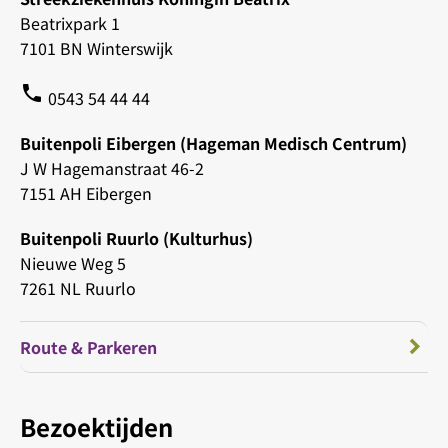
Beatrixpark 1
7101 BN Winterswijk
phone
0543 54 44 44
Buitenpoli Eibergen (Hageman Medisch Centrum)
J W Hagemanstraat 46-2
7151 AH Eibergen
Buitenpoli Ruurlo (Kulturhus)
Nieuwe Weg 5
7261 NL Ruurlo
Route & Parkeren
Bezoektijden