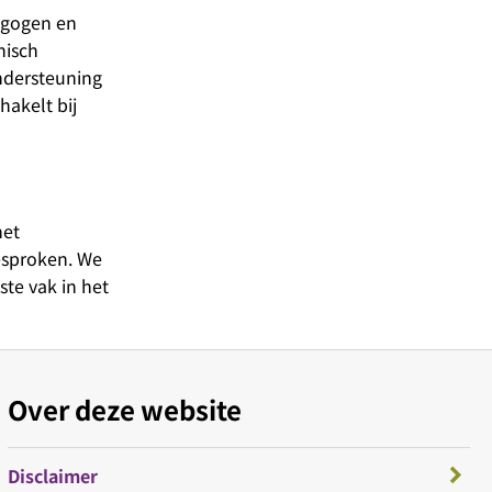
agogen en
nisch
ndersteuning
hakelt bij
het
gesproken. We
ste vak in het
Over deze website
Disclaimer