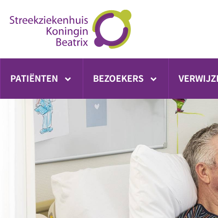
Ga
direct
naar
inhoud
PATIËNTEN
BEZOEKERS
VERWIJZ