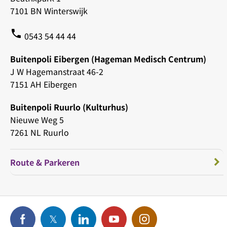
7101 BN Winterswijk
phone
0543 54 44 44
Buitenpoli Eibergen (Hageman Medisch Centrum)
J W Hagemanstraat 46-2
7151 AH Eibergen
Buitenpoli Ruurlo (Kulturhus)
Nieuwe Weg 5
7261 NL Ruurlo
Route & Parkeren