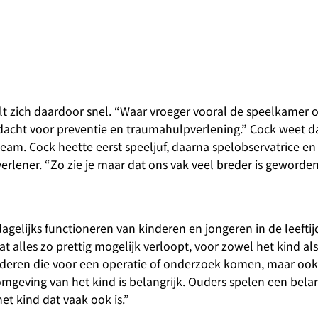
t zich daardoor snel. “Waar vroeger vooral de speelkamer 
ndacht voor preventie en traumahulpverlening.” Cock weet da
t team. Cock heette eerst speeljuf, daarna spelobservatrice e
lener. “Zo zie je maar dat ons vak veel breder is geworde
elijks functioneren van kinderen en jongeren in de leeftijd
t alles zo prettig mogelijk verloopt, voor zowel het kind als
inderen die voor een operatie of onderzoek komen, maar ook
mgeving van het kind is belangrijk. Ouders spelen een belang
het kind dat vaak ook is.”