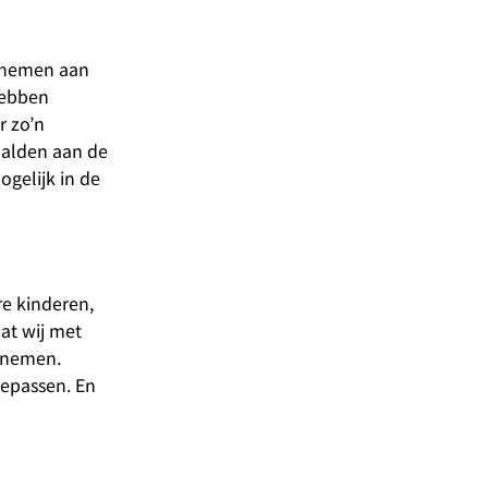
elnemen aan
hebben
r zo’n
naalden aan de
ogelijk in de
re kinderen,
at wij met
n nemen.
oepassen. En