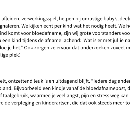
, afleiden, verwerkingsspel, helpen bij onrustige baby’s, de
ignaleren. We kijken echt per kind wat het nodig heeft. We 
 kind komt voor bloedafname, zijn wij grote voorstanders voo
ep een kind tijdens de afname lachend: ‘Wat is er met jullie 
doe je het.” Ook zorgen ze ervoor dat onderzoeken zoveel m
lige plek’.
lt, ontzettend leuk is en uitdagend blijft. “Iedere dag ande
and. Bijvoorbeeld een kindje vanaf de bloedafnamepost, d
f taalgebruik, waarmee je veel angst, pijn en stress weg ka
 de verpleging en kinderartsen, die dat ook steeds meer t