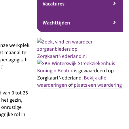
Vacatures
Wachttijden
onze werkplek
t maar al te
n pedagogisch
Streekziekenhuis
n.”
Koningin Beatrix
is gewaardeerd op
ZorgkaartNederland.
Bekijk alle
waarderingen
of
plaats een waardering
 van 0 tot 25
 het gezin,
 onrustige
rijke rol in