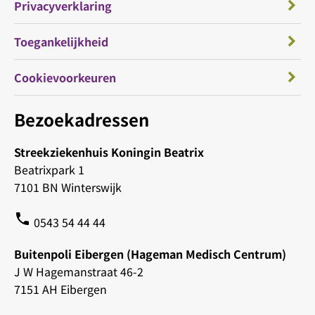
Privacyverklaring
Toegankelijkheid
Cookievoorkeuren
Bezoekadressen
Streekziekenhuis Koningin Beatrix
Beatrixpark 1
7101 BN Winterswijk
phone
0543 54 44 44
Buitenpoli Eibergen (Hageman Medisch Centrum)
J W Hagemanstraat 46-2
7151 AH Eibergen