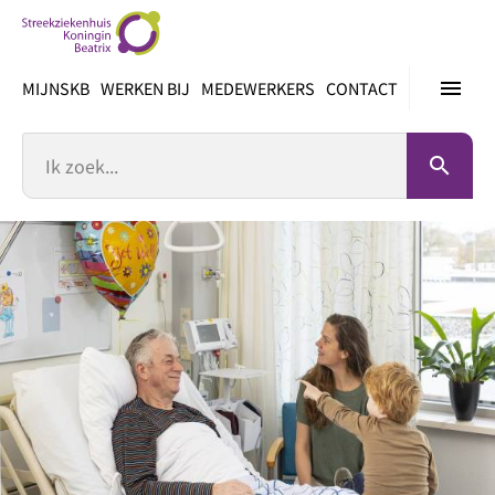
Ga
direct
naar
menu
MIJNSKB
WERKEN BIJ
MEDEWERKERS
CONTACT
inhoud
Zoek
search