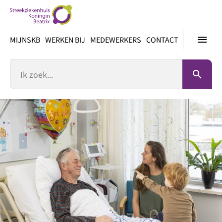
Ga
direct
naar
menu
MIJNSKB
WERKEN BIJ
MEDEWERKERS
CONTACT
inhoud
Zoek
search