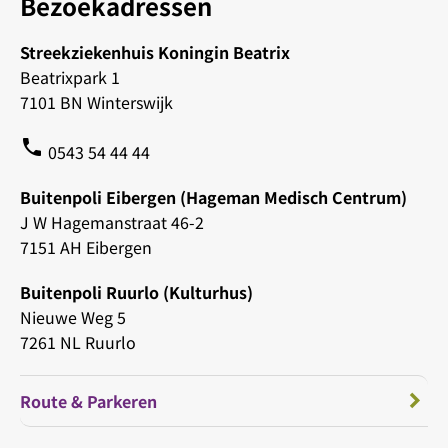
Bezoekadressen
Streekziekenhuis Koningin Beatrix
Beatrixpark 1
7101 BN Winterswijk
phone
0543 54 44 44
Buitenpoli Eibergen (Hageman Medisch Centrum)
J W Hagemanstraat 46-2
7151 AH Eibergen
Buitenpoli Ruurlo (Kulturhus)
Nieuwe Weg 5
7261 NL Ruurlo
Route & Parkeren