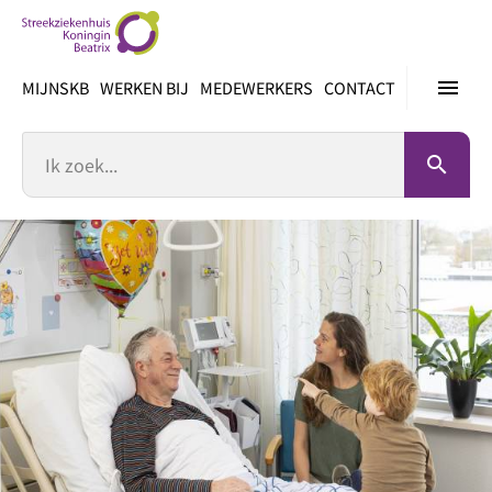
Ga
direct
naar
menu
MIJNSKB
WERKEN BIJ
MEDEWERKERS
CONTACT
inhoud
Zoek
search