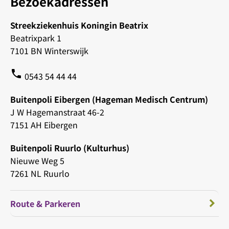
Bezoekadressen
Streekziekenhuis Koningin Beatrix
Beatrixpark 1
7101 BN Winterswijk
phone
0543 54 44 44
Buitenpoli Eibergen (Hageman Medisch Centrum)
J W Hagemanstraat 46-2
7151 AH Eibergen
Buitenpoli Ruurlo (Kulturhus)
Nieuwe Weg 5
7261 NL Ruurlo
Route & Parkeren