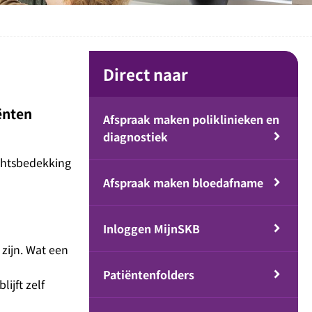
Direct naar
ënten
Afspraak maken poliklinieken en
diagnostiek
ichtsbedekking
Afspraak maken bloedafname
Inloggen MijnSKB
zijn. Wat een
Patiëntenfolders
ijft zelf