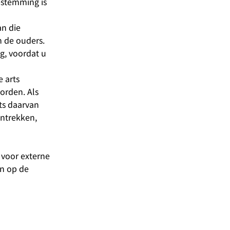
estemming is
an die
 de ouders.
g, voordat u
 arts
orden. Als
ts daarvan
intrekken,
 voor externe
on op de