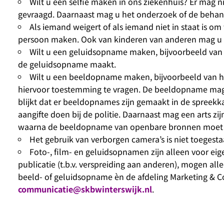
Wilt u een selfie maken in ons ziekenhuis? Er mag 
gevraagd. Daarnaast mag u het onderzoek of de behand
Als iemand weigert of als iemand niet in staat is 
persoon maken. Ook van kinderen van anderen mag u 
Wilt u een geluidsopname maken, bijvoorbeeld van 
de geluidsopname maakt.
Wilt u een beeldopname maken, bijvoorbeeld van het
hiervoor toestemming te vragen. De beeldopname mag
blijkt dat er beeldopnames zijn gemaakt in de spreek
aangifte doen bij de politie. Daarnaast mag een arts
waarna de beeldopname van openbare bronnen moet 
Het gebruik van verborgen camera’s is niet toegesta
Foto-, film- en geluidsopnamen zijn alleen voor e
publicatie (t.b.v. verspreiding aan anderen), mogen 
beeld- of geluidsopname èn de afdeling Marketing & Co
communicatie@skbwinterswijk.nl
.