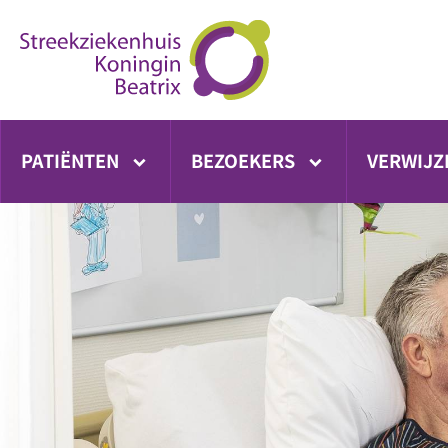
Ga
direct
naar
inhoud
PATIËNTEN
BEZOEKERS
VERWIJZ