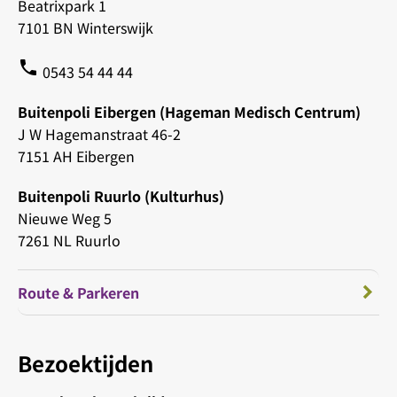
Beatrixpark 1
7101 BN Winterswijk
phone
0543 54 44 44
Buitenpoli Eibergen (Hageman Medisch Centrum)
J W Hagemanstraat 46-2
7151 AH Eibergen
Buitenpoli Ruurlo (Kulturhus)
Nieuwe Weg 5
7261 NL Ruurlo
Route & Parkeren
Bezoektijden