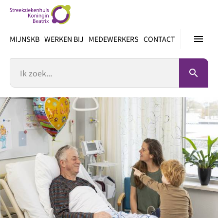
Ga
direct
naar
menu
MIJNSKB
WERKEN BIJ
MEDEWERKERS
CONTACT
inhoud
Zoek
search