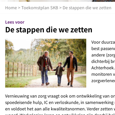
Home
>
Toekomstplan SKB
> De stappen die we zetten
Lees voor
De stappen die we zetten
Voor duurza
best passend
andere (zorg
dichterbij b
Achterhoek.
monitoren v
zorgverlene
Vernieuwing van zorg vraagt ook om ontwikkeling van onz
spoedeisende hulp, IC en verloskunde, in samenwerking m
en voldoet het aan alle kwaliteitsnormen. Verder zetten
woord. Werkplezier, leren en ontwikkelen zijn daarbij be