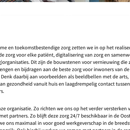
me en toekomstbestendige zorg zetten we in op het realise
e zorg voor elke patiënt, digitalisering van zorg en samen
)organisaties. Dit zijn de bouwstenen voor vernieuwing die 
rengen en bijdragen aan de beste zorg voor inwoners van de
 Denk daarbij aan voorbeelden als beeldbellen met de arts,
an gezondheid vanuit huis en laagdrempelig contact tussen
rs.
e organisatie. Zo richten we ons op het verder versterken 
et partners. Zo blijft deze zorg 24/7 beschikbaar in de Oo
 we ons maximaal in voor goed werkgeverschap in de breedst
langrijk. Ook hierbij werken we samen met partners in de re