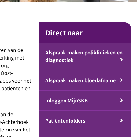
Direct naar
ren van de
Afspraak maken poliklinieken en
werking met
diagnostiek
zorg
 Oost-
Afspraak maken bloedafname
 apps voor het
 patiënten en
Inloggen MijnSKB
van de
Patiëntenfolders
st-Achterhoek
e zin van het
gio en