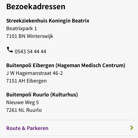
Bezoekadressen
Streekziekenhuis Koningin Beatrix
Beatrixpark 1
7101 BN Winterswijk
phone
0543 54 44 44
Buitenpoli Eibergen (Hageman Medisch Centrum)
J W Hagemanstraat 46-2
7151 AH Eibergen
Buitenpoli Ruurlo (Kulturhus)
Nieuwe Weg 5
7261 NL Ruurlo
Route & Parkeren