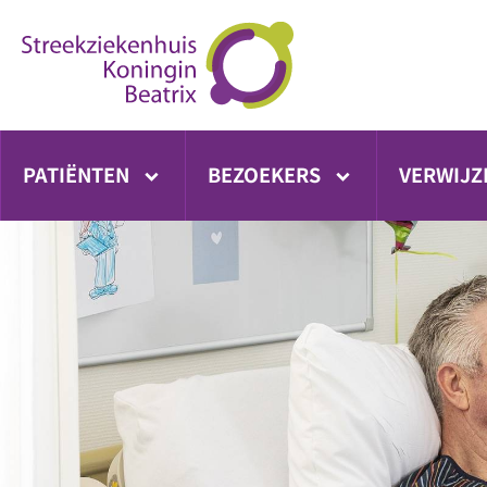
Ga
direct
naar
inhoud
PATIËNTEN
BEZOEKERS
VERWIJZ