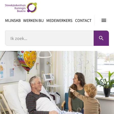
Ga
direct
naar
menu
MIJNSKB
WERKEN BIJ
MEDEWERKERS
CONTACT
inhoud
Zoek
search