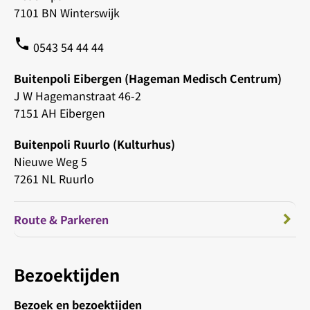
7101 BN Winterswijk
phone
0543 54 44 44
Buitenpoli Eibergen (Hageman Medisch Centrum)
J W Hagemanstraat 46-2
7151 AH Eibergen
Buitenpoli Ruurlo (Kulturhus)
Nieuwe Weg 5
7261 NL Ruurlo
Route & Parkeren
Bezoektijden
Bezoek en bezoektijden